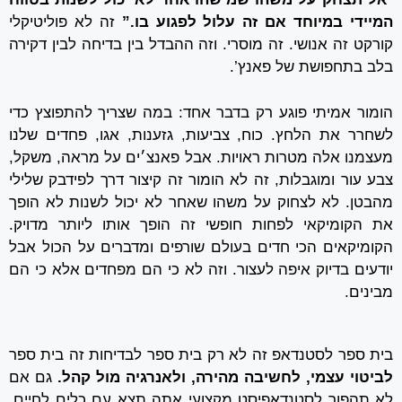
המיידי
במיוחד אם זה עלול לפגוע בו.”
זה לא פוליטיקלי
קורקט זה אנושי. זה מוסרי. וזה ההבדל בין בדיחה לבין דקירה
בלב בתחפושת של פאנץ’.
הומור אמיתי פוגע רק בדבר אחד: במה שצריך להתפוצץ כדי
לשחרר את הלחץ. כוח, צביעות, גזענות, אגו, פחדים שלנו
מעצמנו אלה מטרות ראויות. אבל פאנצ׳ים על מראה, משקל,
צבע עור ומוגבלות, זה לא הומור זה קיצור דרך לפידבק שלילי
מהבטן. לא לצחוק על משהו שאחר לא יכול לשנות לא הופך
את הקומיקאי לפחות חופשי זה הופך אותו ליותר מדויק.
הקומיקאים הכי חדים בעולם שורפים ומדברים על הכול אבל
יודעים בדיוק איפה לעצור. וזה לא כי הם מפחדים אלא כי הם
מבינים.
בית ספר לסטנדאפ זה לא רק בית ספר לבדיחות זה בית ספר
לביטוי עצמי, לחשיבה מהירה, ולאנרגיה מול קהל.
גם אם
לא תהפוך לסטנדאפיסט מקצועי אתה תצא עם כלים לחיים,