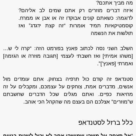
מה מביך אתכם?
איזה דברים מוזרים רק אתם שמים לב אליהם?
לדוגמה: כשאתם קונים אבוקדו זה או אבן או ממרח.
קוסמטיקאיות תמיד אומרות “זה קצת ידגדג” ואז
תולשות את הנשמה
השלב השני נסה לכתוב פאנץ בפורמט הזה: “קרה לי ש…
[משהו אמיתי] ואז חשבתי לעצמי [תגובה מוזרה או הגזמה]
ואמרתי [פאנץ’]”.
סטנדאפ זה קודם כול תרפיה בצחוק. אתם עומדים מול
אנשים, מדברים אמת, צוחקים על עצמכם, ומקבלים על זה
מחיאות כפיים. ואתם מגלים שכל הדברים שחשבתם
ש”מוזרים” אצלכם הם בעצם מה שהקהל הכי אוהב.
כלל ברזל לסטנדאפ
“
אל תצחק על משהו שמישהו אחר לא יכול לשנות בטווח